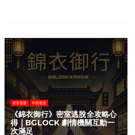
密室逃脫
中部密室
《錦衣御行》密室逃脫全攻略心
得｜BGLOCK 劇情機關互動一
次滿足