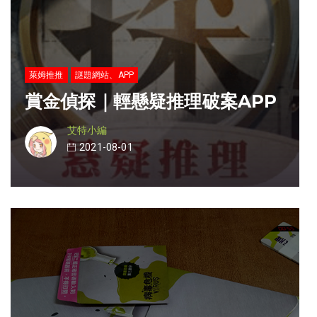
萊姆推推
謎題網站、APP
賞金偵探｜輕懸疑推理破案APP
艾特小編
2021-08-01