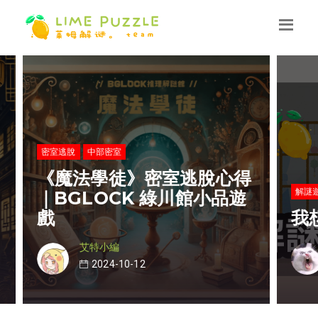
得
解謎遊戲
解
遊
我想回家了 攻略
GG腦編
2022-08-06