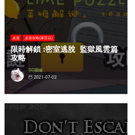
桌遊
桌遊攻略(爆雷區)
限時解鎖 :密室逃脫 監獄風雲篇
攻略
GG腦編
2021-07-02