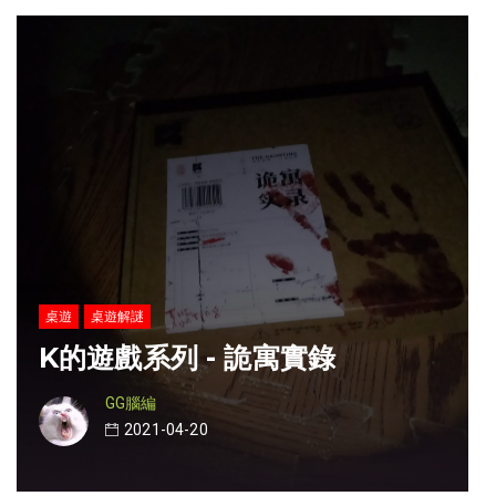
桌遊
桌遊解謎
K的遊戲系列 - 詭寓實錄
GG腦編
2021-04-20