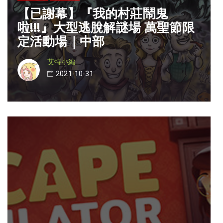
【已謝幕】『我的村莊鬧鬼
啦!!!』大型逃脫解謎場 萬聖節限
定活動場｜中部
艾特小編
2021-10-31