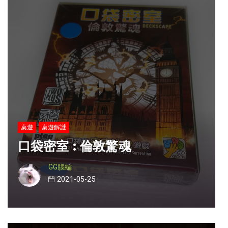
桌遊
桌遊解謎
口袋密室 : 倫敦驚魂
GG腦編
2021-05-25